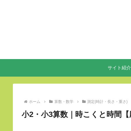
サイト紹介
ホーム
算数・数学
測定(時計・長さ・重さ)
小2・小3算数｜時こくと時間【