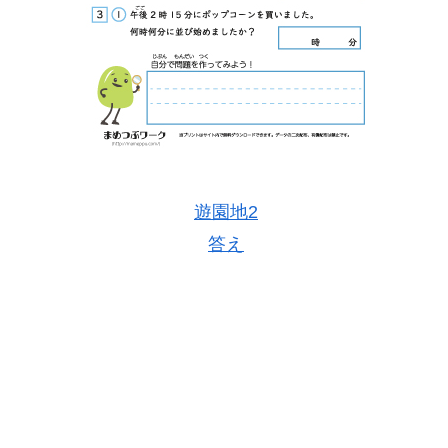
遊園地2
答え