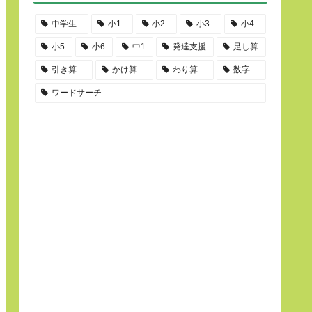
中学生
小1
小2
小3
小4
小5
小6
中1
発達支援
足し算
引き算
かけ算
わり算
数字
ワードサーチ