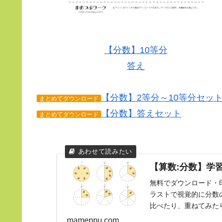
【分数】10等分
答え
【分数】2等分～10等分セッ
まとめてダウンロード
【分数】答えセット
まとめてダウンロード
【算数:分数】学
無料でダウンロード・
ラストで視覚的に分数
比べたり、重ねてみたり
る際や、計算をする際..
mameppu.com