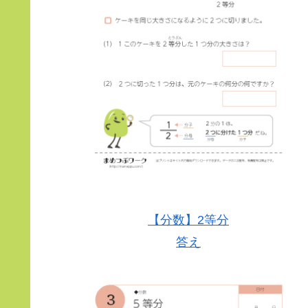
【分数】2等分
答え