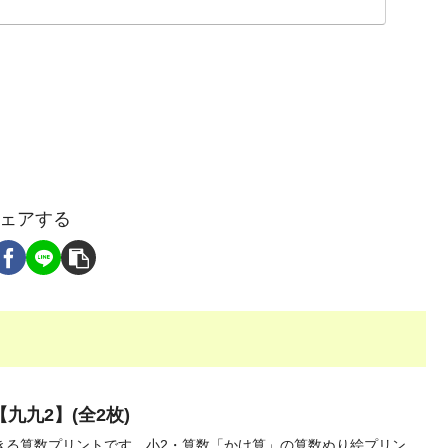
ェアする
九九2】(全2枚)
きる算数プリントです。小2・算数「かけ算」の算数ぬり絵プリン