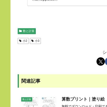
数と計算
小2
小3
シ
関連記事
算数プリント｜塗り絵【
数と計算
無料でダウンロード・印刷で