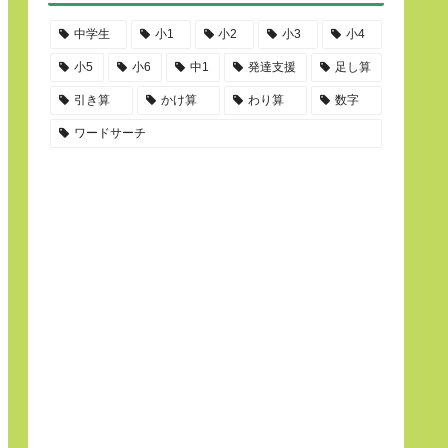
中学生
小1
小2
小3
小4
小5
小6
中1
発達支援
足し算
引き算
かけ算
わり算
数字
ワードサーチ