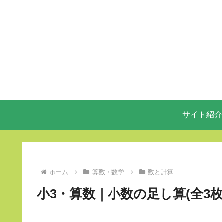
サイト紹介
ホーム
算数・数学
数と計算
小3・算数｜小数の足し算(全3枚