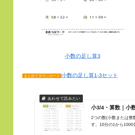
小数の足し算3
小数の足し算1-3セット
まとめてダウンロード
小3/4・算数｜小
2つの数(小数または整
す。10分の1から100