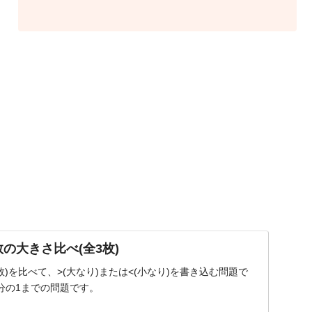
年1月9日に公開した
「小3｜算数【小数の
足し算】」の答えと追
加問題です。 【内容】
答え3枚＋追加問題
(PDFデータ) サンプル
画像 ダウンロード
数の大きさ比べ(全3枚)
数)を比べて、>(大なり)または<(小なり)を書き込む問題で
0分の1までの問題です。