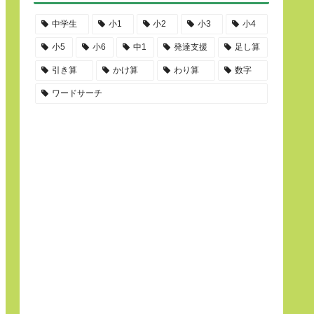
中学生
小1
小2
小3
小4
小5
小6
中1
発達支援
足し算
引き算
かけ算
わり算
数字
ワードサーチ