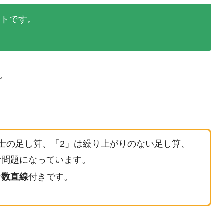
ントです。
。
同士の足し算、「2」は繰り上がりのない足し算、
む問題になっています。
な
数直線
付きです。