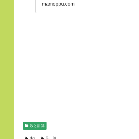
mameppu.com
数と計算
小3
足し算