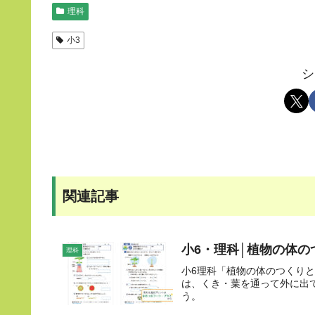
理科
小3
シ
関連記事
小6・理科│植物の体の
理科
小6理科「植物の体のつくり
は、くき・葉を通って外に出
う。