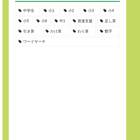
中学生
小1
小2
小3
小4
小5
小6
中1
発達支援
足し算
引き算
かけ算
わり算
数字
ワードサーチ