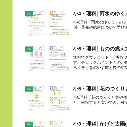
小4・理科│雨水のゆくえ
理科
小4理科「雨水のゆくえ」の
係、蒸発や結露について学び
小6・理科│ものの燃え方
理科
無料でダウンロード・印刷で
す。チェックポイントものが
ろうそくを燃やす前と後の空気
小5・理科│花のつくり
理科
小5理科「花のつくりと実や
と、受粉すると実ができ、種
小3・理科│かげと太陽(
理科