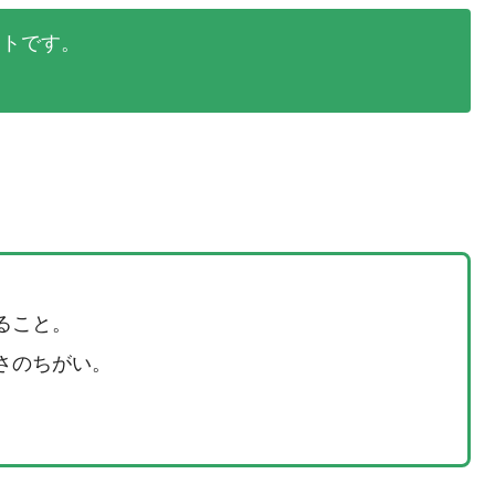
ントです。
。
ること。
さのちがい。