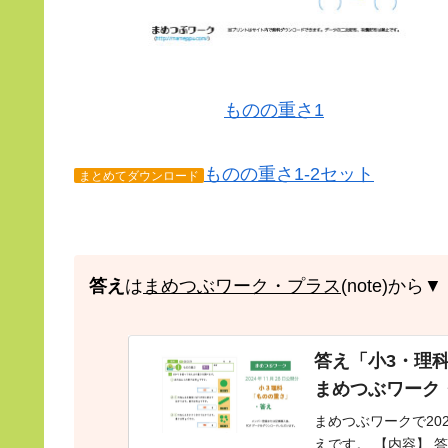
ものの重さ1
ものの重さ1-2セット
まとめてダウンロード
答え
は
まめつぶワーク・プラス
(note)から▼
答え「小3・理科│
まめつぶワーク
まめつぶワークで20
えです。 【内容】 答