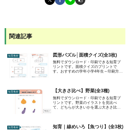
関連記事
図形パズル│面積クイズ(全3枚)
知育教材
無料でダウンロード・印刷できる知育プ
リントです。面積クイズのプリントで
す。おすすめの学年小学4年生～印刷方法
カラー印刷/モノクロ印刷ダウンロード面
積クイズ1面積クイズ3まとめてダウンロ
ード面積クイズ1-3セット面積クイズ2図
形パズル「カギと...
【大きさ比べ】野菜(全3種)
知育教材
無料でダウンロード・印刷できる知育プ
リントです。野菜のイラストを見比べ
て、どちらが大きいかを選ぶ大きさ比べ
プリントです。おすすめの学年未就学
児・小学1年生～印刷方法カラー印刷/モ
ノクロ印刷ダウンロード【大きさ比べ】
野菜1【大きさ比べ】野菜3...
知育｜線めいろ【魚つり】(全3枚)
知育教材