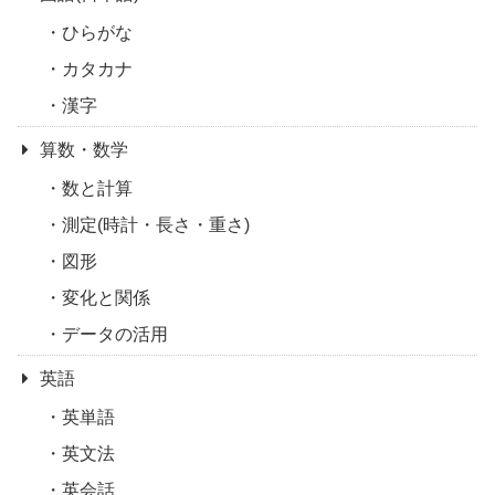
ひらがな
カタカナ
漢字
算数・数学
数と計算
測定(時計・長さ・重さ)
図形
変化と関係
データの活用
英語
英単語
英文法
英会話