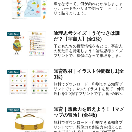
線をなぞって、何が釣れたか探しましょ
う。カードをハサミで切って、正しくノ
リで貼りましょう。
論理思考クイズ｜うそつきは誰
知育教材
だ？【宇宙人】(全1枚)
子どもたちの目撃情報をもとに、宇宙人
の見た目を特定しよう！論理思考クイズ
プリントで、探偵になって推理をしまし
ょう！
知育教材｜イラスト仲間探し1(全
知育教材
3枚)
無料でダウンロード・印刷できる知育プ
リントです。4つのイラストを見て、仲間
外れを1つ探すプリントです。食べ物や乗
り物、同じ色など、共通する部分をみつ
け、グループ分けする力をつけましょ
う。おすすめの学年幼児・小学生印刷方
知育｜想像力を鍛えよう！【マメ
知育教材
法カラー印刷推奨【イラ...
ップの冒険】(全4枚)
無料でダウンロード・印刷できる知育プ
リントです。想像力と創造力を鍛えるた
めのプリントです。マメップが宝探しの