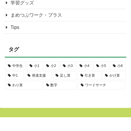
学習グッズ
まめつぶワーク・プラス
Tips
タグ
中学生
小1
小2
小3
小4
小5
小6
中1
発達支援
足し算
引き算
かけ算
わり算
数字
ワードサーチ