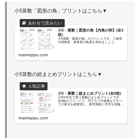
ひし
形】」
の答え
小5算数「図形の角」プリントはこちら▼
と追加
プリン
ト2枚で
す。 追
加プリ
ント
小5・算数｜図形の角【内角の和】(全3
で、平
枚)
行四辺
形・三
小5算数「図形の角」のプリントです。三角形
角形・
や四角形、多角形の角度を求めましょう。
台形・
ひし形
の公式
mameppu.com
を確認
しまし
ょう。
【内
容】 追
加...
小5算数の総まとめプリントはこちら▼
小5・算数｜総まとめプリント(全8枚)
小学5年生で習う算数のまとめプリントです。
全8枚のプリントで、円グラフや体積などすべ
ての単元を総復習し、新学期前に苦手を克服し
ましょう。
mameppu.com