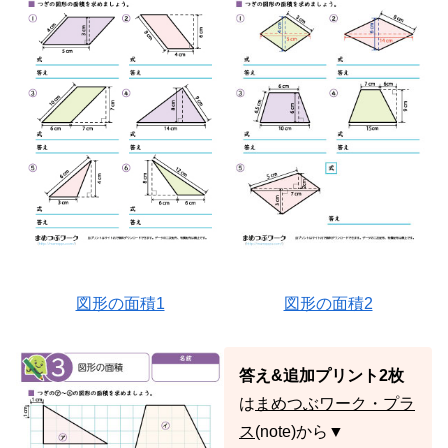
図形の面積1
図形の面積2
答え&追加プリント2枚
は
まめつぶワーク・プラ
ス
(note)から▼