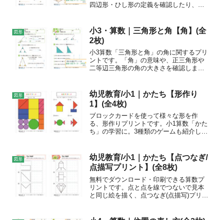
四辺形・ひし形の定義を確認したり、コ
ンパスや分度器を使って、さまざまな四
角形を作図したりしましょう。
小3・算数｜三角形と角【角】(全
図形
2枚)
小3算数「三角形と角」の角に関するプリ
ントです。「角」の意味や、正三角形や
二等辺三角形の角の大きさを確認しまし
ょう。
幼児教育/小1｜かたち【形作り
図形
1】(全4枚)
ブロックカードを使って様々な形を作
る、形作りプリントです。小1算数「かた
ち」の学習に。3種類のゲームも紹介して
います。
幼児教育/小1｜かたち【点つなぎ/
図形
点描写プリント】(全8枚)
無料でダウンロード・印刷できる算数プ
リントです。点と点を線でつないで見本
と同じ絵を描く、点つなぎ(点描写)プリン
トです。プリントの特徴小1算数「かた
ち」の予習として。定規の練習として。
または、フリーハンドで直線を引く練習