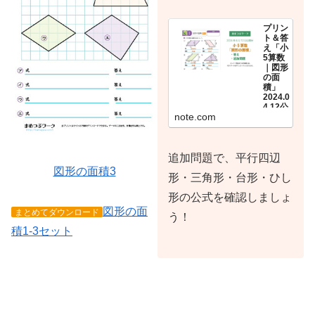
プリン
ト＆答
え「小
5算数
｜図形
の面
積」
2024.0
4.12公
note.com
開分
(全7
枚)｜
まめつ
ぶワー
追加問題で、平行四辺
ク・プ
図形の面積3
ラス
形・三角形・台形・ひし
ダウン
ロード
形の公式を確認しましょ
まめつ
ぶワー
図形の面
まとめてダウンロード
う！
クで
2024年
積1-3セット
4月12日
に公開
した
「小5算
数｜図
形の面
積【平
行四辺
形・三
角形・
台形・