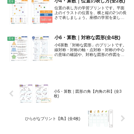
小4・算数｜位置の表し方(全2枚)
図形
として。空間把握能力...
位置の表し方の学習プリントです。平面
上のイラストの位置を、横と縦の2つの長
さで表しましょう。座標の学習を楽しく
行いましょう。
小6・算数｜対称な図形(全4枚)
図形
小6算数「対称な図形」のプリントです。
線対称・対称の軸・点対称・対称の中心
の意味の確認や、対称な図形の作図をし
ましょう。
小5・算数｜図形の角【内角の和】(全3
枚)
ひらがなプリント【鳥】(全4枚)