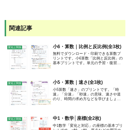
関連記事
小6・算数｜比例と反比例(全3枚)
変化と関係
無料でダウンロード・印刷できる算数プ
リントです。小6算数「比例と反比例」の
基本プリントです。単元の予習・復習を
しましょう。チェックポイント「比例」
と「反比例」の意味を確認しましょう。
文字を使って、「比例」「反比例」の関
係を式に表しましょう。...
小5・算数｜速さ(全3枚)
変化と関係
小5算数「速さ」のプリントです。「時
速」「分速」「秒速」の意味、速さや道
のり、時間の求め方などを学びましょ
う。
中1・数学│座標(全2枚)
変化と関係
中1数学「変化と対応」の座標の基本プリ