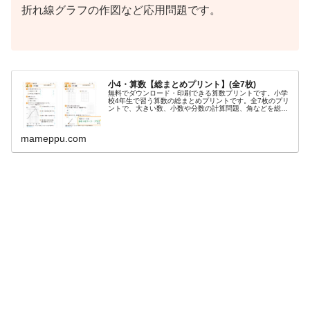
折れ線グラフの作図など応用問題です。
小4・算数【総まとめプリント】(全7枚)
無料でダウンロード・印刷できる算数プリントです。小学
校4年生で習う算数の総まとめプリントです。全7枚のプリ
ントで、大きい数、小数や分数の計算問題、角などを総復
習しましょう！マメップ苦手やつまずきポイントを克服し
よう！おすすめの学年小学4年生...
mameppu.com