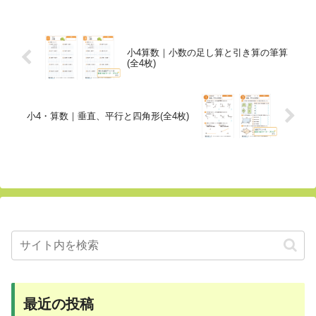
小4算数｜小数の足し算と引き算の筆算
(全4枚)
小4・算数｜垂直、平行と四角形(全4枚)
最近の投稿