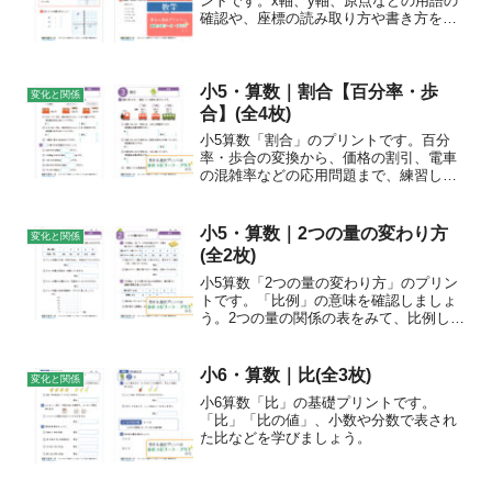
ントです。x軸、y軸、原点などの用語の
確認や、座標の読み取り方や書き方を学
びましょう。
小5・算数｜割合【百分率・歩
変化と関係
合】(全4枚)
小5算数「割合」のプリントです。百分
率・歩合の変換から、価格の割引、電車
の混雑率などの応用問題まで、練習しま
しょう。
小5・算数｜2つの量の変わり方
変化と関係
(全2枚)
小5算数「2つの量の変わり方」のプリン
トです。「比例」の意味を確認しましょ
う。2つの量の関係の表をみて、比例して
いるか考えましょう。
小6・算数｜比(全3枚)
変化と関係
小6算数「比」の基礎プリントです。
「比」「比の値」、小数や分数で表され
た比などを学びましょう。