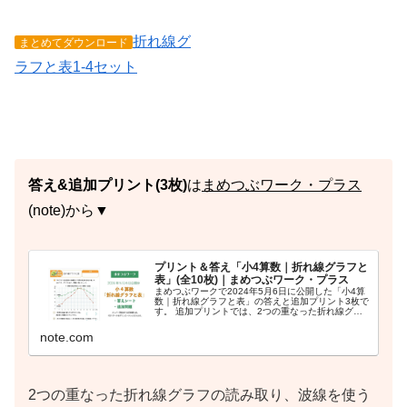
折れ線グ
まとめてダウンロード
ラフと表1-4セット
答え&追加プリント(3枚)
は
まめつぶワーク・プラス
(note)から▼
プリント＆答え「小4算数｜折れ線グラフと
表」(全10枚)｜まめつぶワーク・プラス
まめつぶワークで2024年5月6日に公開した「小4算
数｜折れ線グラフと表」の答えと追加プリント3枚で
す。 追加プリントでは、2つの重なった折れ線グラ
フの読み取りや、目盛りの表し方など、少し発展的
な学習をしましょう。 【内容】 答え4枚(PD...
note.com
2つの重なった折れ線グラフの読み取り、波線を使う