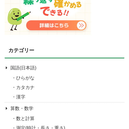
カテゴリー
国語(日本語)
ひらがな
カタカナ
漢字
算数・数学
数と計算
測定(時計・長さ・重さ)