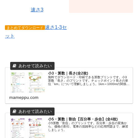
まめつ
ぶワー
速さ3
ク・プ
ラス
ダウン
ロード
速さ1-3セ
まめつ
まとめてダウンロード
ぶワー
クで
ット
2024年
9月3日
に公開
した
「小5・
算数｜
速さ(全
3枚)」
の答え&
追加プ
リント3
小3・算数｜長さ(全2枚)
枚で
無料でダウンロード・印刷できる算数プリントです。小3
す。 小
算数「長さ」のプリントです。チェックポイント長さの単
5・算数
位「km」について理解しましょう。1km＝1000mの関係を
｜速さ
つかって、単位の変換や、長さの計算をしましょう。巻尺
(全3枚)
の特徴を確認しましょう。...
無料で
ダウン
mameppu.com
ロー
ド・印
刷でき
る算数
プリン
トで
す。 小
小5・算数｜割合【百分率・歩合】(全4枚)
5算数
小5算数「割合」のプリントです。百分率・歩合の変換か
「速
ら、価格の割引、電車の混雑率などの応用問題まで、練習
さ」の
しましょう。
プリン
トで