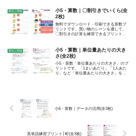
小5・算数｜〇割引きでいくら(全
変化と関係
2枚)
無料でダウンロード・印刷できる算数プ
リントです。買い物のシーンを通して、
〇割引きの計算を練習できるプリントで
す。「割合」の学習は多くの子どもにと
ってつまずきやすい単元ですが、身近な
買い物を題材にすることで、学習への関
小5・算数｜単位量あたりの大き
変化と関係
心を高め、楽しく取り組む...
さ(全2枚)
小5・算数「単位量あたりの大きさ」のプ
リントです。「1まいあたり」「1人あた
り」など「単位量あたりの大きさ」をつ
かって混み具合や値段を比べたり、「人
口密度」を求めたりしましょう。
小6・算数｜データの活用(全3枚)
英単語練習プリント│町(全3枚)