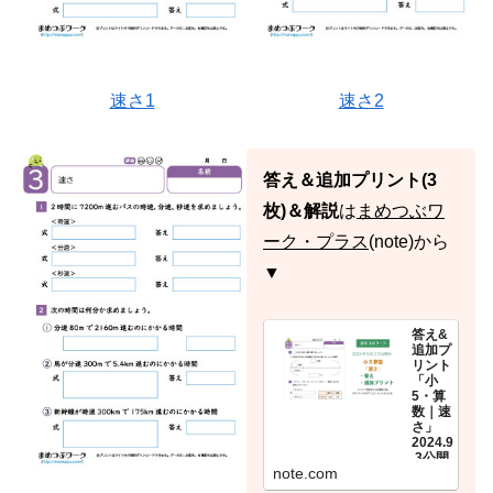
速さ1
速さ2
答え＆追加プリント(3
枚)＆解説
は
まめつぶワ
ーク・プラス
(note)から
▼
答え&
追加プ
リント
「小
5・算
数｜速
さ」
2024.9
.3公開
note.com
(全9
枚)｜