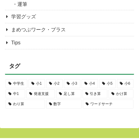
運筆
学習グッズ
まめつぶワーク・プラス
Tips
タグ
中学生
小1
小2
小3
小4
小5
小6
中1
発達支援
足し算
引き算
かけ算
わり算
数字
ワードサーチ