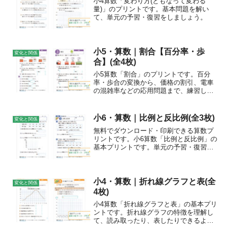
小4算数「変わり方(ともなって変わる
量)」のプリントです。基本問題を解い
て、単元の予習・復習をしましょう。
小5・算数｜割合【百分率・歩
変化と関係
合】(全4枚)
小5算数「割合」のプリントです。百分
率・歩合の変換から、価格の割引、電車
の混雑率などの応用問題まで、練習しま
しょう。
小6・算数｜比例と反比例(全3枚)
変化と関係
無料でダウンロード・印刷できる算数プ
リントです。小6算数「比例と反比例」の
基本プリントです。単元の予習・復習を
しましょう。チェックポイント「比例」
と「反比例」の意味を確認しましょう。
文字を使って、「比例」「反比例」の関
係を式に表しましょう。...
小4・算数｜折れ線グラフと表(全
変化と関係
4枚)
小4算数「折れ線グラフと表」の基本プリ
ントです。折れ線グラフの特徴を理解し
て、読み取ったり、表したりできるよう
になりましょう。