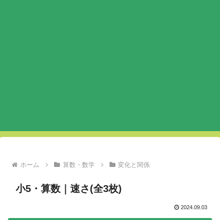
ホーム
算数・数学
変化と関係
小5・算数｜速さ(全3枚)
2024.09.03