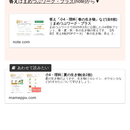
答え
は
まめつぶワーク・プラス
(note)から▼
答え「小4・理科│春の生き物」など(全8枚)
｜まめつぶワーク・プラス
まめつぶワークで2025年3月に公開した小4理科プリ
ント、春・夏・秋・冬の生き物の答えです。 【内
容】 答え8枚(PDFデータ) 「春の生き物」答え: 2枚
「夏の生き物」答え: 2枚 「秋の生き物」答え:2枚
「冬の生き物」答え:2枚 答...
note.com
小4・理科│夏の生き物(全2枚)
夏の生き物のようすや、生き物(ツルレイシ、ホウセンカな
ど)のすがたについて学びましょう。
mameppu.com