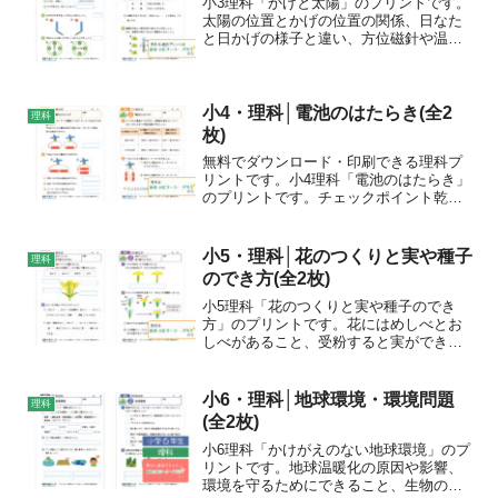
小3理科「かげと太陽」のプリントです。
太陽の位置とかげの位置の関係、日なた
と日かげの様子と違い、方位磁針や温度
計の使い方を学びましょう。
小4・理科│電池のはたらき(全2
理科
枚)
無料でダウンロード・印刷できる理科プ
リントです。小4理科「電池のはたらき」
のプリントです。チェックポイント乾電
池の向きと電流の関係について学んだこ
とを確かめましょう。直列つなぎと並列
つなぎで、豆電球やモーターの動きや回
小5・理科│花のつくりと実や種子
理科
路の電流の流れがどう変...
のでき方(全2枚)
小5理科「花のつくりと実や種子のでき
方」のプリントです。花にはめしべとお
しべがあること、受粉すると実ができ、
種子ができることを学びましょう。
小6・理科│地球環境・環境問題
理科
(全2枚)
小6理科「かけがえのない地球環境」のプ
リントです。地球温暖化の原因や影響、
環境を守るためにできること、生物の生