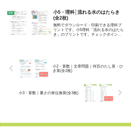
息環境について学びましょう。
小5・理科│流れる水のはたらき
理科
(全2枚)
無料でダウンロード・印刷できる理科プ
リントです。小5理科「流れる水のはたら
き」のプリントです。チェックポイント
流れる水には、地面をけずったり、おし
流したり、積もらせたりするはたらきが
あること。川の上流と下流の石の大きさ
や形の違いについて。曲...
小2・算数｜文章問題｜何百のたし算・ひ
き算(全2枚)
小3・算数｜重さの単位換算(全3枚)