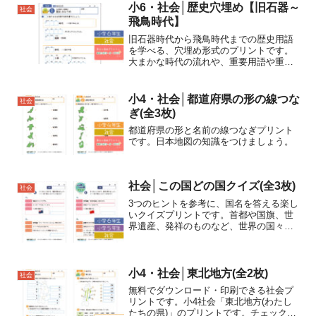
山や川の名前を調べま...
小6・社会│歴史穴埋め【旧石器～
社会
飛鳥時代】
旧石器時代から飛鳥時代までの歴史用語
を学べる、穴埋め形式のプリントです。
大まかな時代の流れや、重要用語や重要
人物の確認、漢字の練習にご利用くださ
い。
小4・社会│都道府県の形の線つな
社会
ぎ(全3枚)
都道府県の形と名前の線つなぎプリント
です。日本地図の知識をつけましょう。
社会│この国どの国クイズ(全3枚)
社会
3つのヒントを参考に、国名を答える楽し
いクイズプリントです。首都や国旗、世
界遺産、発祥のものなど、世界の国々に
ついて学びましょう。
小4・社会│東北地方(全2枚)
社会
無料でダウンロード・印刷できる社会プ
リントです。小4社会「東北地方(わたし
たちの県)」のプリントです。チェックポ