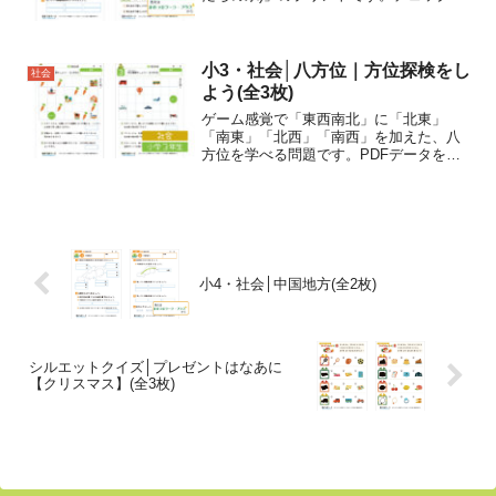
イント東北地方の県名や県庁所在地を覚
えましょう。地図帳で東北地方の産業や
産物を調べましょう。東北地方の山や
川、平野の名前を覚えま...
小3・社会│八方位｜方位探検をし
社会
よう(全3枚)
ゲーム感覚で「東西南北」に「北東」
「南東」「北西」「南西」を加えた、八
方位を学べる問題です。PDFデータを無
料でダウンロードできます。
小4・社会│中国地方(全2枚)
シルエットクイズ│プレゼントはなあに
【クリスマス】(全3枚)