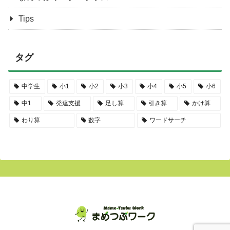
Tips
タグ
中学生
小1
小2
小3
小4
小5
小6
中1
発達支援
足し算
引き算
かけ算
わり算
数字
ワードサーチ