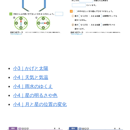
小3｜かげと太陽
小4｜天気と気温
小4｜雨水のゆくえ
小4｜星の明るさや色
小4｜月と星の位置の変化