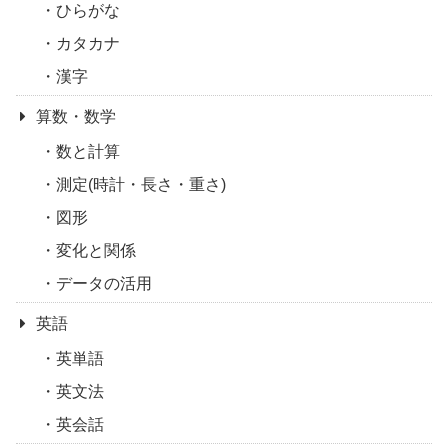
ひらがな
カタカナ
漢字
算数・数学
数と計算
測定(時計・長さ・重さ)
図形
変化と関係
データの活用
英語
英単語
英文法
英会話