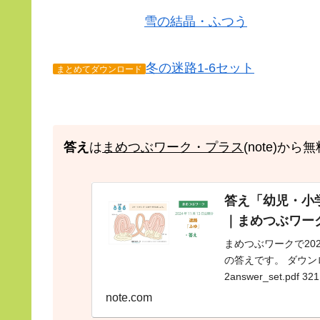
雪の結晶・ふつう
冬の迷路1-6セット
まとめてダウンロード
答え
は
まめつぶワーク・プラス
(note)か
答え「幼児・小学生
｜まめつぶワー
まめつぶワークで20
の答えです。 ダウンロー
2answer_set.pd
note.com