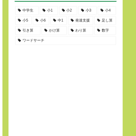
中学生
小1
小2
小3
小4
小5
小6
中1
発達支援
足し算
引き算
かけ算
わり算
数字
ワードサーチ