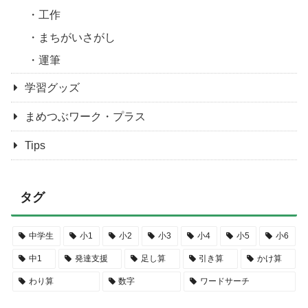
工作
まちがいさがし
運筆
学習グッズ
まめつぶワーク・プラス
Tips
タグ
中学生
小1
小2
小3
小4
小5
小6
中1
発達支援
足し算
引き算
かけ算
わり算
数字
ワードサーチ