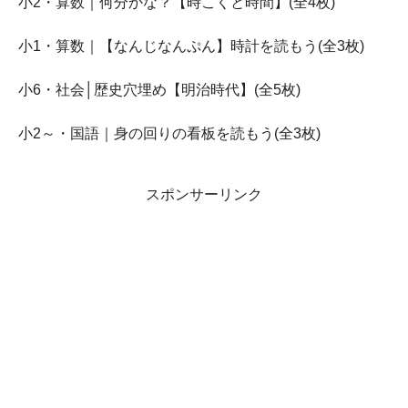
小2・算数｜何分かな？【時こくと時間】(全4枚)
小1・算数｜【なんじなんぷん】時計を読もう(全3枚)
小6・社会│歴史穴埋め【明治時代】(全5枚)
小2～・国語｜身の回りの看板を読もう(全3枚)
スポンサーリンク