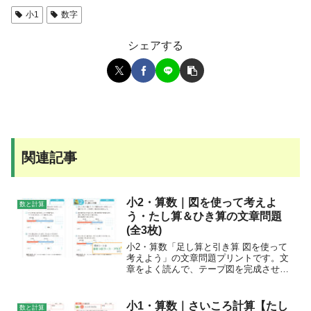
小1
数字
シェアする
関連記事
小2・算数｜図を使って考えよ
数と計算
う・たし算＆ひき算の文章問題
(全3枚)
小2・算数「足し算と引き算 図を使って
考えよう」の文章問題プリントです。文
章をよく読んで、テープ図を完成させ、
図を見ながら式を立て答えを求めましょ
う。
小1・算数｜さいころ計算【たし
数と計算