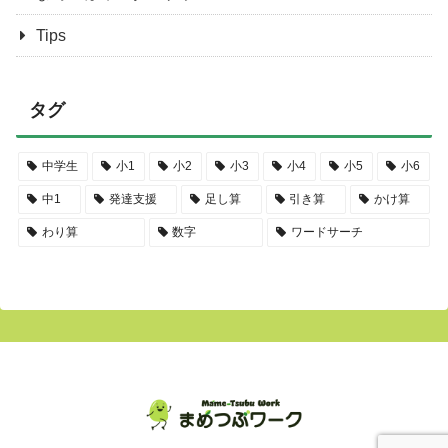
Tips
タグ
中学生
小1
小2
小3
小4
小5
小6
中1
発達支援
足し算
引き算
かけ算
わり算
数字
ワードサーチ