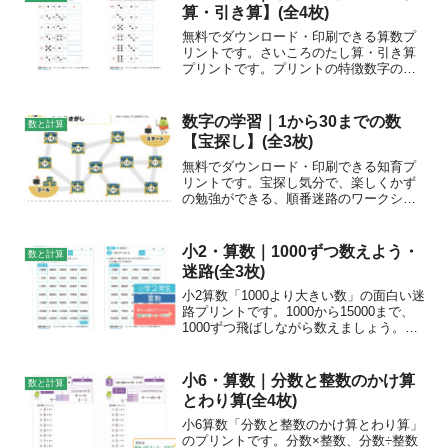
算・引き算】(全4枚)
無料でダウンロード・印刷できる算数プ
リントです。さいころのたし算・引き算
プリントです。プリントの特徴数字の学
習、たし算・引き算の学習のとっかかり
に。チェックポイント10までの数のたし
算、6より小さい数の引き算を練習しまし
数字の学習｜1から30までの数
数と計算
ょう。さいころの目の...
【宝探し】(全3枚)
無料でダウンロード・印刷できる知育プ
リントです。宝探し気分で、楽しくかず
の勉強ができる、順番迷路のワークシー
トです！1～30までの数字を勉強したお子
様の、数字の復習にご利用ください。ダ
ミーの通り道があるので難易度は少し高
小2・算数｜1000ずつ数えよう・
数と計算
めですが、迷路として...
迷路(全3枚)
小2算数「1000より大きい数」の面白い迷
路プリントです。1000から15000まで、
1000ずつ飛ばしながら数えましょう。ゴ
ールまでたどりつけるか挑戦しよう！脳
トレとしても楽しめます。
小6・算数｜分数と整数のかけ算
数と計算
とわり算(全4枚)
小6算数「分数と整数のかけ算とわり算」
のプリントです。分数×整数、分数÷整数