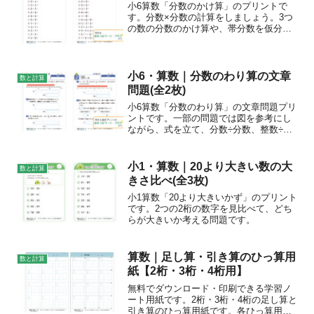
小6算数「分数のかけ算」のプリントで
す。分数×分数の計算をしましょう。3つ
の数の分数のかけ算や、帯分数を仮分数
に直す計算も練習できます。
小6・算数｜分数のわり算の文章
数と計算
問題(全2枚)
小6算数「分数のわり算」の文章問題プリ
ントです。一部の問題では図を参考にし
ながら、式を立て、分数÷分数、整数÷分
数の計算をしましょう。
小1・算数｜20より大きい数の大
数と計算
きさ比べ(全3枚)
小1算数「20より大きいかず」のプリント
です。2つの2桁の数字を見比べて、どち
らが大きいか考える問題です。
算数｜足し算・引き算のひっ算用
数と計算
紙【2桁・3桁・4桁用】
無料でダウンロード・印刷できる学習ノ
ート用紙です。2桁・3桁・4桁の足し算と
引き算のひっ算用紙です。各ひっ算用マ