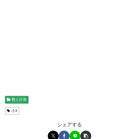
数と計算
小3
シェアする