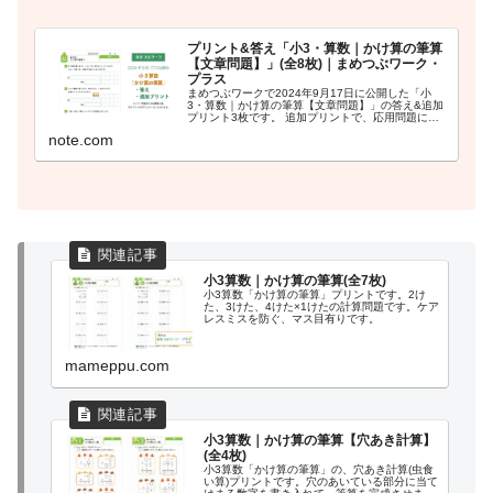
プリント&答え「小3・算数｜かけ算の筆算
【文章問題】」(全8枚)｜まめつぶワーク・
プラス
まめつぶワークで2024年9月17日に公開した「小
3・算数｜かけ算の筆算【文章問題】」の答え&追加
プリント3枚です。 追加プリントで、応用問題にも
挑戦してみましょう！ 【内容】 答え2枚(PDFデー
note.com
タ) 追加プリント3枚＋答え(PDFデータ...
小3算数｜かけ算の筆算(全7枚)
小3算数「かけ算の筆算」プリントです。2け
た、3けた、4けた×1けたの計算問題です。ケア
レスミスを防ぐ、マス目有りです。
mameppu.com
小3算数｜かけ算の筆算【穴あき計算】
(全4枚)
小3算数「かけ算の筆算」の、穴あき計算(虫食
い算)プリントです。穴のあいている部分に当て