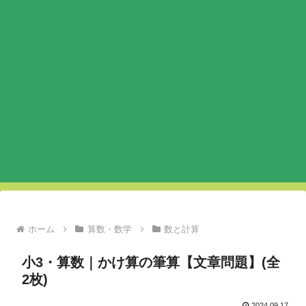
ホーム
算数・数学
数と計算
小3・算数｜かけ算の筆算【文章問題】(全
2枚)
2024.09.17