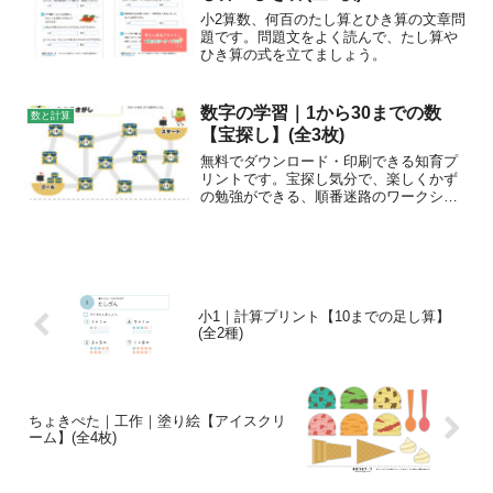
小2算数、何百のたし算とひき算の文章問
題です。問題文をよく読んで、たし算や
ひき算の式を立てましょう。
数字の学習｜1から30までの数
数と計算
【宝探し】(全3枚)
無料でダウンロード・印刷できる知育プ
リントです。宝探し気分で、楽しくかず
の勉強ができる、順番迷路のワークシー
トです！1～30までの数字を勉強したお子
様の、数字の復習にご利用ください。ダ
ミーの通り道があるので難易度は少し高
めですが、迷路として...
小1｜計算プリント【10までの足し算】
(全2種)
ちょきぺた｜工作｜塗り絵【アイスクリ
ーム】(全4枚)