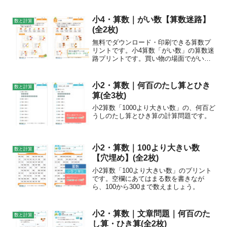
小4・算数｜がい数【算数迷路】
数と計算
(全2枚)
無料でダウンロード・印刷できる算数プ
リントです。小4算数「がい数」の算数迷
路プリントです。買い物の場面でがい数
を使う練習をしましょう。〇〇円以下(以
上)になる組み合わせだけを選びながら迷
路を進みましょう。チェックポイント切
小2・算数｜何百のたし算とひき
数と計算
り上げ、切り捨て、...
算(全3枚)
小2算数「1000より大きい数」の、何百ど
うしのたし算とひき算の計算問題です。
小2・算数｜100より大きい数
数と計算
【穴埋め】(全2枚)
小2算数「100より大きい数」のプリント
です。空欄にあてはまる数を書きなが
ら、100から300まで数えましょう。
小2・算数｜文章問題｜何百のた
数と計算
し算・ひき算(全2枚)