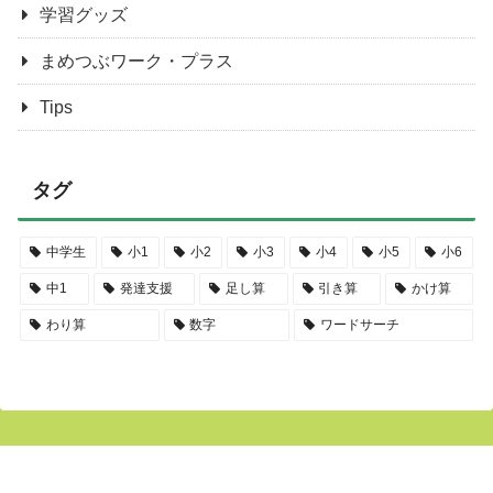
学習グッズ
まめつぶワーク・プラス
Tips
タグ
中学生
小1
小2
小3
小4
小5
小6
中1
発達支援
足し算
引き算
かけ算
わり算
数字
ワードサーチ