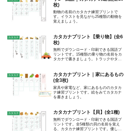
枚)
動物の名前のカタカナ練習プリントで
す。イラストを見ながら25種類の動物を
覚えましょう。
カタカナプリント【乗り物】(全6
カタカナ
枚)
無料でダウンロード・印刷できる国語プ
リントです。15種類の乗り物の名前をカ
タカナで書きましょう。トラックやタク
シーなど身近な乗り物から、ショベルカ
ーやダンプカーなど働く車まで、様々な
乗り物の名前を覚えましょう。おすすめ
カタカナプリント｜家にあるもの
カタカナ
の学年幼児・小学1年生...
(全3枚)
家具や家電など、家にあるもののカタカ
ナ練習プリントです。絵をみてカタカナ
を書きましょう。
カタカナプリント【貝】(全1種)
カタカナ
無料でダウンロード・印刷できる国語プ
リントです。全5種類の貝の名前を覚え
る、カタカナ練習プリントです。優しい