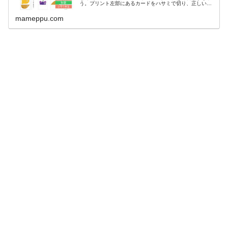
う。プリント左部にあるカードをハサミで切り、正しい位
置に貼りましょう。おすすめの学年4・5才～/小学1年生必
要なものハサミ、のりダウンロ...
mameppu.com