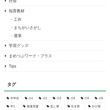
社会
知育教材
工作
まちがいさがし
運筆
学習グッズ
まめつぶワーク・プラス
Tips
タグ
中学生
小1
小2
小3
小4
小5
小6
中1
発達支援
足し算
引き算
かけ算