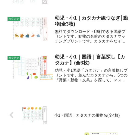
色合いのかわいいイラストで、楽しくひ
らがなを練習しましょう。おすすめの学
年年長・小学1年生～印刷方法カラー印刷
推奨(モノクロ印刷可)...
幼児・小1｜カタカナ線つなぎ│動
カタカナ
物(全3枚)
無料でダウンロード・印刷できる国語プ
リントです。動物の名前のカタカナマッ
チングプリントです。カタカナをなぞっ
て練習したあと、正しい絵と線で結びま
しょう。カタカナの書き取り・読み取り
練習や、言葉の学習に。おすすめの学年
幼児・小1｜国語｜言葉探し【カ
カタカナ
幼児・小学1年生印刷方法...
タカナ】(全3枚)
幼児・小1国語「カタカナ」の言葉探しプ
リントです。並んだカタカナから、5つの
『野菜・動物・文具』を探して、マス目
に書きましょう。5つ全部見つけたあと、
余った文字を左から読むと、どんな言葉
ができるかな。
小1・国語｜カタカナの果物名(全4枚)