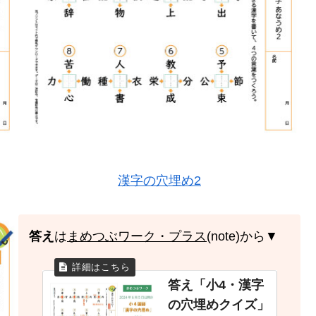
漢字の穴埋め2
答え
は
まめつぶワーク・プラス
(note)から▼
答え「小4・漢字
の穴埋めクイズ」