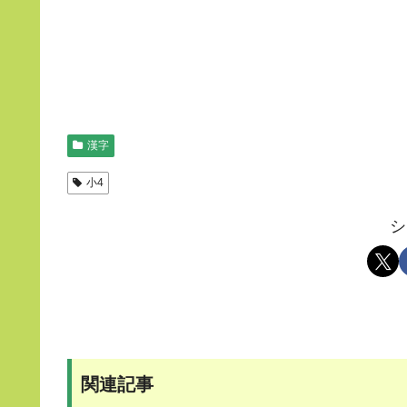
漢字
小4
シ
関連記事