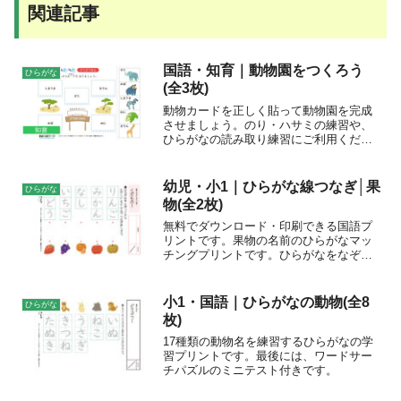
関連記事
国語・知育｜動物園をつくろう
ひらがな
(全3枚)
動物カードを正しく貼って動物園を完成
させましょう。のり・ハサミの練習や、
ひらがなの読み取り練習にご利用くださ
い。
幼児・小1｜ひらがな線つなぎ│果
ひらがな
物(全2枚)
無料でダウンロード・印刷できる国語プ
リントです。果物の名前のひらがなマッ
チングプリントです。ひらがなをなぞっ
て練習したあと、正しい絵と線で結びま
しょう。ひらがなの予習・復習や、言葉
の学習に。おすすめの学年幼児・小学1年
小1・国語｜ひらがなの動物(全8
ひらがな
生印刷方法カラー印刷/...
枚)
17種類の動物名を練習するひらがなの学
習プリントです。最後には、ワードサー
チパズルのミニテスト付きです。