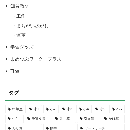
知育教材
工作
まちがいさがし
運筆
学習グッズ
まめつぶワーク・プラス
Tips
タグ
中学生
小1
小2
小3
小4
小5
小6
中1
発達支援
足し算
引き算
かけ算
わり算
数字
ワードサーチ