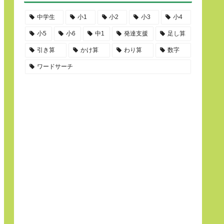
中学生
小1
小2
小3
小4
小5
小6
中1
発達支援
足し算
引き算
かけ算
わり算
数字
ワードサーチ