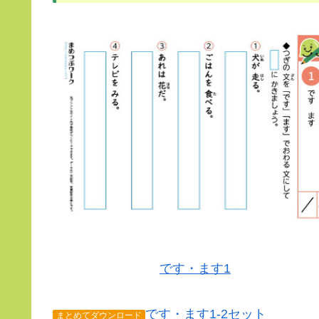
です・ます1
です・ます1-2セット
まとめてダウンロード