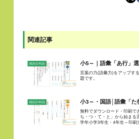
関連記事
小5～｜語彙「あ行」選
国語(日本語)
言葉の力(語彙力)をアップ
題です。
小3～・国語│語彙「た
国語(日本語)
無料でダウンロード・印刷で
ち・つ・て・と」から始まる
学年小学3年生・4年生～印刷方