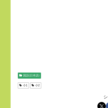
国語(日本語)
小1
小2
シ