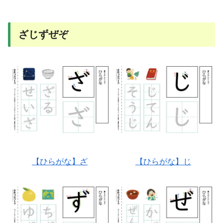
ざじずぜぞ
【ひらがな】ざ
【ひらがな】じ