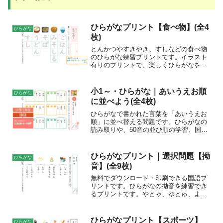
ひらがなプリント【食べ物】(全4
ひらがな
枚)
とんかつやすきやき、すしなどの食べ物
のひらがな練習プリントです。イラスト
有りのプリントで、楽しくひらがなをな
ぞって覚えましょう。
小1～・ひらがな｜あいうえお順
ひらがな
に並べよう(全4枚)
ひらがなで書かれた言葉を「あいうえお
順」に並べ替える問題です。ひらがなの
読み取りや、50音の並び順の学習、国語
辞典などをひく練習に。
ひらがなプリント｜選択問題【拗
ひらがな
音】(全9枚)
無料でダウンロード・印刷できる国語プ
リントです。ひらがなの拗音を練習でき
るプリントです。やとゃ、ゆとゅ、よと
ょ、正しい方を選んで丸をつけましょ
う。ぺージ下部にて、拗音の学習方法も
紹介しています。プリントの特徴全問題
ひらがなプリント【スポーツ】
ひらがな