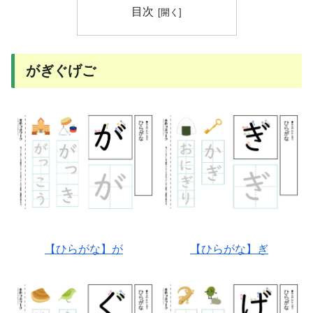
目次
がぎぐげご
【ひらがな】が
【ひらがな】ぎ