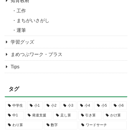
知育教材
工作
まちがいさがし
運筆
学習グッズ
まめつぶワーク・プラス
Tips
タグ
中学生
小1
小2
小3
小4
小5
小6
中1
発達支援
足し算
引き算
かけ算
わり算
数字
ワードサーチ