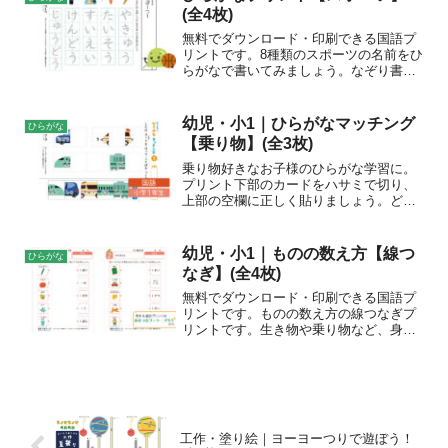
にイラスト付きだから分かり...
(全4枚)
無料でダウンロード・印刷できる国語プ
リントです。8種類のスポーツの名前をひ
らがなで書いてみましょう。なぞり書き
プリントと空欄プリントとございます。
ひらがなの予習・復習にご活用くださ
い。おすすめの学年幼児・小学1年生印刷
幼児・小1｜ひらがなマッチング
ひらがな
方法カラー印刷推奨ダウ...
【乗り物】(全3枚)
乗り物好きなお子様のひらがな学習に。
プリント下部のカードをハサミで切り、
上部の空欄に正しく貼りましょう。どん
な乗り物ができるかな。
幼児・小1｜ものの数え方【線つ
ひらがな
なぎ】(全4枚)
無料でダウンロード・印刷できる国語プ
リントです。ものの数え方の線つなぎプ
リントです。生き物や乗り物など、身近
にあるいろいろなものの数え方を覚えま
しょう。おすすめの学年幼児・小学生1年
生～印刷方法カラー印刷/モノクロ印刷ダ
ウンロードものの数え...
工作・塗り絵｜ヨーヨーつりで遊ぼう！