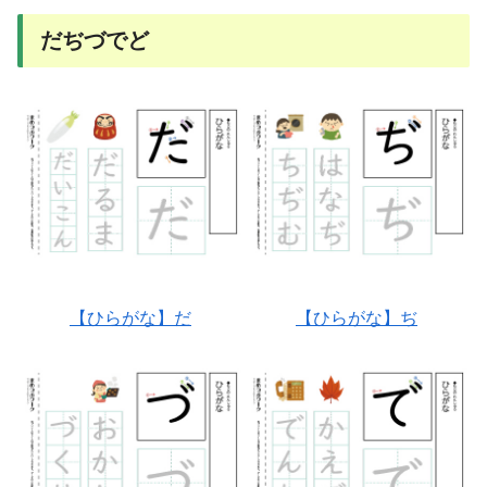
だぢづでど
【ひらがな】だ
【ひらがな】ぢ