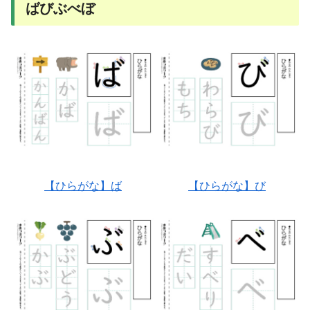
ばびぶべぼ
【ひらがな】ば
【ひらがな】び