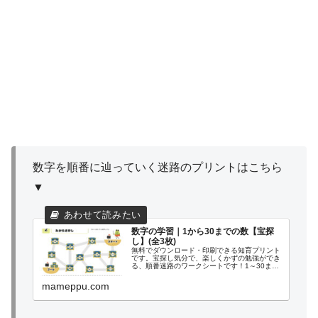
数字を順番に辿っていく迷路のプリントはこちら
▼
数字の学習｜1から30までの数【宝探
し】(全3枚)
無料でダウンロード・印刷できる知育プリント
です。宝探し気分で、楽しくかずの勉強ができ
る、順番迷路のワークシートです！1～30まで
の数字を勉強したお子様の、数字の復習にご利
用ください。ダミーの通り道があるので難易度
mameppu.com
は少し高めですが、迷路として...