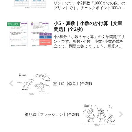
リントです。小2算数「1000までの数」の
プリントです。チェックポイント100のく
らい、10のくらい、1のくらいにわけて数
をかぞえましょう。おすすめの学年小学2
年生印刷方法カラー印刷/モノクロ印刷
小5・算数｜小数のかけ算【文章
数と計算
1000...
問題】(全2枚)
小5算数「小数のかけ算」の文章問題プリ
ントです。整数×小数、小数×小数の式を
立てて、問題に答えましょう。筆算スペ
ースで計算して、ケアレスミスを防ぎま
しょう。
塗り絵【恐竜】(全2種)
塗り絵【ファッション】(全2種)