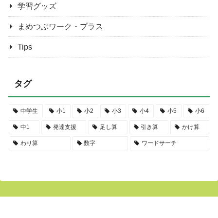
学習グッズ
まめつぶワーク・プラス
Tips
タグ
中学生
小1
小2
小3
小4
小5
小6
中1
発達支援
足し算
引き算
かけ算
わり算
数字
ワードサーチ