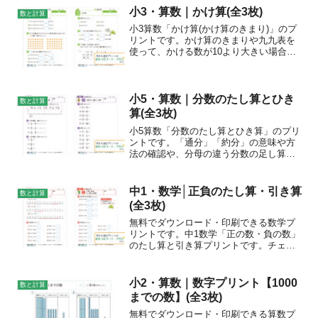
にはもちろん、日常生活にも必要な力で
小3・算数｜かけ算(全3枚)
数と計算
す。正しく理解でき...
小3算数「かけ算(かけ算のきまり)」のプ
リントです。かけ算のきまりや九九表を
使って、かける数が10より大きい場合や0
の場合のかけ算を計算したり、かける数
やかけられる数が分からない場合の数を
求めたりしましょう。
小5・算数｜分数のたし算とひき
数と計算
算(全3枚)
小5算数「分数のたし算とひき算」のプリ
ントです。「通分」「約分」の意味や方
法の確認や、分母の違う分数の足し算や
引き算の計算をしましょう。
中1・数学│正負のたし算・引き算
数と計算
(全3枚)
無料でダウンロード・印刷できる数学プ
リントです。中1数学「正の数・負の数」
のたし算と引き算プリントです。チェッ
クポイント数直線を参考にしながら、正
の数・負の数のたし算を計算しましょ
う。引く数の符号を変えて、たし算の式
小2・算数｜数字プリント【1000
数と計算
に直してから、正の数・負...
までの数】(全3枚)
無料でダウンロード・印刷できる算数プ