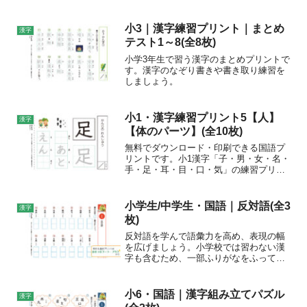
と、なぞって練習ができるプリントの2種
類ございます。プリントの特徴プリント
①と②はそれぞれ80字ずつで、全160字で
小3｜漢字練習プリント｜まとめ
漢字
す。各漢字の総...
テスト1～8(全8枚)
小学3年生で習う漢字のまとめプリントで
す。漢字のなぞり書きや書き取り練習を
しましょう。
小1・漢字練習プリント5【人】
漢字
【体のパーツ】(全10枚)
無料でダウンロード・印刷できる国語プ
リントです。小1漢字「子・男・女・名・
手・足・耳・目・口・気」の練習プリン
トです。※上記、説明部分に一部誤りが
ございましたので、修正いたしました。
えんぴつ様、ご連絡ありがとうございま
小学生/中学生・国語｜反対語(全3
漢字
した。【人】【体のパー...
枚)
反対語を学んで語彙力を高め、表現の幅
を広げましょう。小学校では習わない漢
字も含むため、一部ふりがなをふってい
ます。
小6・国語｜漢字組み立てパズル
漢字