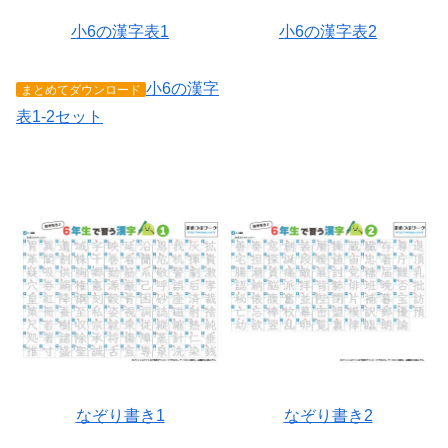
小6の漢字表1
小6の漢字表2
小6の漢字
まとめてダウンロード
表1-2セット
なぞり書き1
なぞり書き2