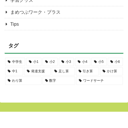
学習グッズ
まめつぶワーク・プラス
Tips
タグ
中学生
小1
小2
小3
小4
小5
小6
中1
発達支援
足し算
引き算
かけ算
わり算
数字
ワードサーチ