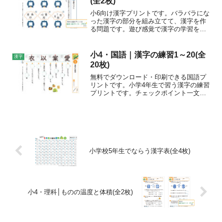
(全2枚)
小6向け漢字プリントです。バラバラにな
った漢字の部分を組み立てて、漢字を作
る問題です。遊び感覚で漢字の学習をし
ましょう。PDFデータを無料でダウンロ
ードできます。
小4・国語｜漢字の練習1～20(全
漢字
20枚)
無料でダウンロード・印刷できる国語プ
リントです。小学4年生で習う漢字の練習
プリントです。チェックポイント一文字
ずつ漢字の書き順を確認しましょう。書
き取り問題で、読み方や使い方を覚えま
しょう。おすすめの学年小学4年生確認テ
スト(37枚)はまめ...
小学校5年生でならう漢字表(全4枚)
小4・理科│ものの温度と体積(全2枚)