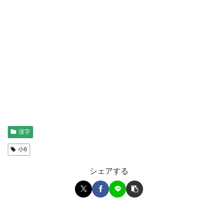
漢字
小6
シェアする