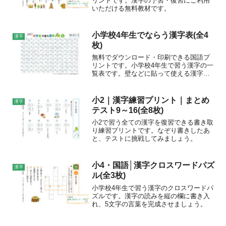
リントです。漢字の予習・復習にご利用
いただける無料教材です。
小学校4年生でならう漢字表(全4
漢字
枚)
無料でダウンロード・印刷できる国語プ
リントです。小学校4年生で習う漢字の一
覧表です。壁などに貼って使える漢字表
と、なぞって練習ができるプリントの2種
類です。プリントの特徴全202字の漢字を
覚えましょう。各漢字の総画数と1画目を
小2｜漢字練習プリント｜まとめ
漢字
載せています。...
テスト9～16(全8枚)
小2で習う全ての漢字を復習できる書き取
り練習プリントです。なぞり書きしたあ
と、テストに挑戦してみましょう。
小4・国語│漢字クロスワードパズ
漢字
ル(全3枚)
小学校4年生で習う漢字のクロスワードパ
ズルです。漢字の読みを縦の欄に書き入
れ、5文字の言葉を完成させましょう。