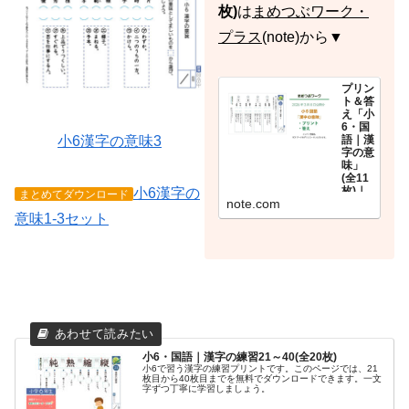
枚)
は
まめつぶワーク・
プラス
(note)から▼
プリン
ト＆答
え「小
6・国
小6漢字の意味3
語｜漢
字の意
味」
(全11
枚)｜
小6漢字の
まとめてダウンロード
note.com
まめつ
ぶワー
意味1-3セット
ク・プ
ラス
まめつ
ぶワー
クで
2026年
3月8日
に公開
した
「小6・
国語｜
漢字の
意味」
小6・国語｜漢字の練習21～40(全20枚)
の答え&
小6で習う漢字の練習プリントです。このページでは、21
追加プ
枚目から40枚目までを無料でダウンロードできます。一文
リント4
字ずつ丁寧に学習しましょう。
枚で
す。 追