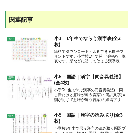
関連記事
小1｜1年生でならう漢字表(全2
漢字
枚)
無料でダウンロード・印刷できる国語プ
リントです。小学校1年で習う漢字の一覧
表です。壁などに貼って使える漢字表
と、なぞって練習ができるプリントの2種
類あります。目的に合わせてご利用くだ
さい。プリントの特徴書き順表記付き。
小5・国語｜漢字【同音異義語】
漢字
漢字表は、5画目まで色...
(全4枚)
小学5年生で学ぶ漢字の同音異義語(＝同
じ音だけど意味が違う言葉)・同訓異字(＝
訓が同じで意味が違う言葉)の練習プリン
トです。
小5・国語｜漢字の読み取り(全3
漢字
枚)
小学校5年生で習う漢字の読み取り問題プ