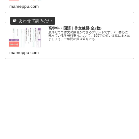
加プリ
ント
mameppu.com
で、さ
らに小
学6年生
で習う
漢字の
意味を
高学年・国語｜作文練習(全2枚)
学びま
順序だてて作文の練習ができるプリントです。<一番心に
しょ
残っている学校行事>について、195字の短い文章にまとめ
う。選
ましょう。一年間の振り返りにも。
択式問
題で
す。
【内
mameppu.com
容】 追
加プリ
ント4枚
+答え
(PDFデ
ータ)
(まめ...