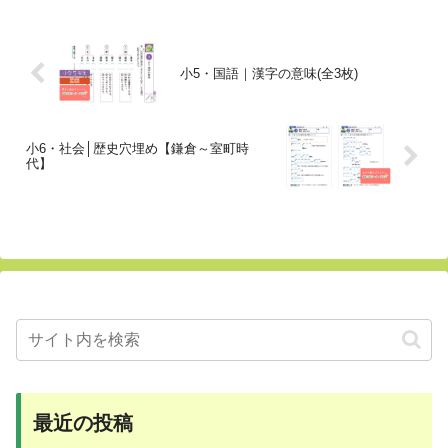
小5・国語｜漢字の意味(全3枚)
小6・社会│歴史穴埋め【鎌倉～室町時
代】
最近の投稿