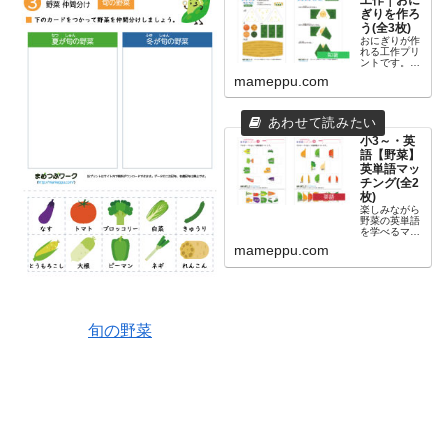
ぎりを作ろ
う(全3枚)
おにぎりが作
れる工作プリ
ントです。梅
やおかか、い
mameppu.com
くらなど、好
きな具を貼っ
て、自由にお
にぎりを作り
ましょう！ハ
サミ・ノリの
小3～・英
練習はもちろ
語【野菜】
ん、食育にも
英単語マッ
ご利用いただ
チング(全2
けます。
枚)
楽しみながら
野菜の英単語
を学べるマッ
チングプリン
mameppu.com
トです。プリ
ント下部のカ
ードを切り貼
りして、野菜
の名前を表す
英単語をつく
りましょう。
旬の野菜