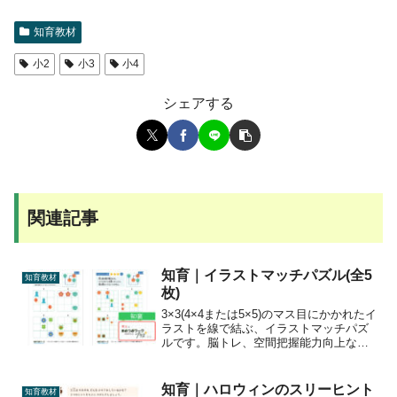
知育教材
小2
小3
小4
シェアする
関連記事
知育｜イラストマッチパズル(全5
知育教材
枚)
3×3(4×4または5×5)のマス目にかかれたイ
ラストを線で結ぶ、イラストマッチパズ
ルです。脳トレ、空間把握能力向上など
に。
知育｜ハロウィンのスリーヒント
知育教材