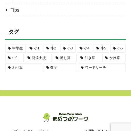
Tips
タグ
中学生
小1
小2
小3
小4
小5
小6
中1
発達支援
足し算
引き算
かけ算
わり算
数字
ワードサーチ