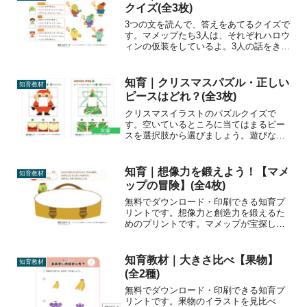
クイズ(全3枚)
3つの文を読んで、答えをあてるクイズで
す。マメップたち3人は、それぞれハロウ
ィンの仮装をしているよ。3人の話をきい
て、どんな仮装をしているか探し出しま
しょう。
知育｜クリスマスパズル・正しい
知育教材
ピースはどれ？(全3枚)
クリスマスイラストのパズルクイズで
す。空いているところに当てはまるピー
スを選択肢から選びましょう。遊びなが
ら空間認識力、観察力、注意力、記憶
力、論理的思考力を鍛えましょう！
知育｜想像力を鍛えよう！【マメ
知育教材
ップの冒険】(全4枚)
無料でダウンロード・印刷できる知育プ
リントです。想像力と創造力を鍛えるた
めのプリントです。マメップが宝探しの
冒険にでかけます。どんな山を越え、ど
んな花を発見し、どんな宝物を見つける
のか...自由な発想で絵を描きましょう。
知育教材｜大きさ比べ【果物】
知育教材
楽しく取り組めたら、...
(全2種)
無料でダウンロード・印刷できる知育プ
リントです。果物のイラストを見比べ