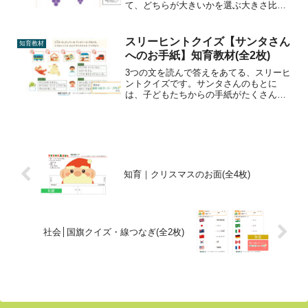
て、どちらが大きいかを選ぶ大きさ比べ
プリントです。おすすめの学年未就学
児・小学1年生～印刷方法カラー印刷/モ
ノクロ印刷ダウンロード【大きさ比べ】
スリーヒントクイズ【サンタさん
知育教材
果物1まとめてダウンロード...
へのお手紙】知育教材(全2枚)
3つの文を読んで答えをあてる、スリーヒ
ントクイズです。サンタさんのもとに
は、子どもたちからの手紙がたくさん届
きます。手紙を読んで、子どもたちがほ
しがっているプレゼントを探しましょ
う。
知育｜クリスマスのお面(全4枚)
社会│国旗クイズ・線つなぎ(全2枚)