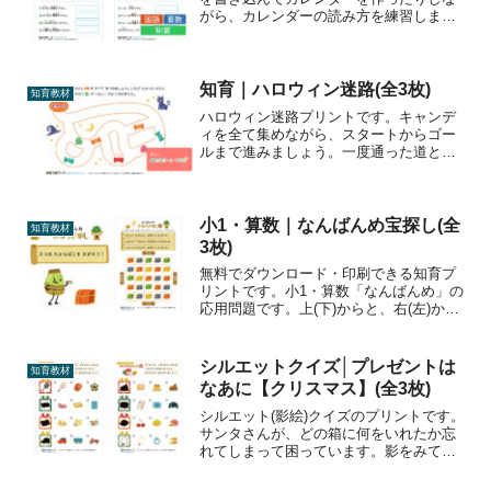
がら、カレンダーの読み方を練習しまし
ょう。曜日・日づけ感覚を身に着けまし
ょう。
知育｜ハロウィン迷路(全3枚)
知育教材
ハロウィン迷路プリントです。キャンデ
ィを全て集めながら、スタートからゴー
ルまで進みましょう。一度通った道とお
ばけがいる道は通れません。
小1・算数｜なんばんめ宝探し(全
知育教材
3枚)
無料でダウンロード・印刷できる知育プ
リントです。小1・算数「なんばんめ」の
応用問題です。上(下)からと、右(左)から
なんばんめかを数え、正しい宝箱を3つ探
すパズルゲームです。おすすめの学年幼
児・小学1年生～印刷方法カラー印刷/モ
シルエットクイズ│プレゼントは
知育教材
ノクロ印刷ダ...
なあに【クリスマス】(全3枚)
シルエット(影絵)クイズのプリントです。
サンタさんが、どの箱に何をいれたか忘
れてしまって困っています。影をみて、
プレゼントの中身をあてましょう。