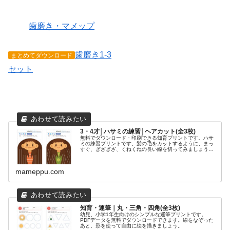
歯磨き・マメップ
歯磨き1-3
まとめてダウンロード
セット
3・4才│ハサミの練習│ヘアカット(全3枚)
無料でダウンロード・印刷できる知育プリントです。ハサ
ミの練習プリントです。髪の毛をカットするように、まっ
すぐ、ぎざぎざ、くねくねの長い線を切ってみましょう。
おすすめの学年3さい・4さい～印刷方法カラー印刷/モノク
ロ印刷ダウンロードハサミの練...
mameppu.com
知育・運筆｜丸・三角・四角(全3枚)
幼児、小学1年生向けのシンプルな運筆プリントです。
PDFデータを無料でダウンロードできます。線をなぞった
あと、形を使って自由に絵を描きましょう。