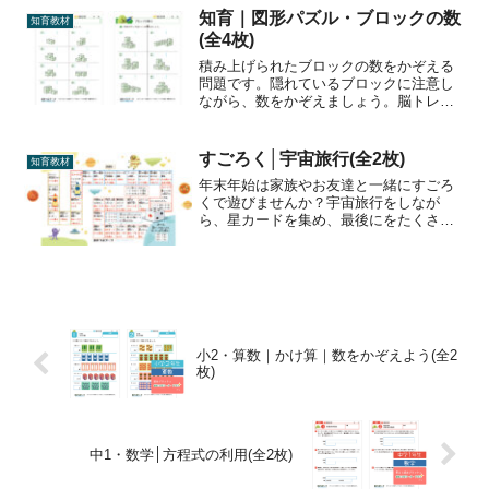
知育｜図形パズル・ブロックの数
知育教材
(全4枚)
積み上げられたブロックの数をかぞえる
問題です。隠れているブロックに注意し
ながら、数をかぞえましょう。脳トレ、
想像力の向上、数・図形の学習に。
すごろく│宇宙旅行(全2枚)
知育教材
年末年始は家族やお友達と一緒にすごろ
くで遊びませんか？宇宙旅行をしなが
ら、星カードを集め、最後にをたくさん
持っていた人が勝ちです。子どもから大
人まで、みんなで楽しめるシンプルなす
ごろくです。
小2・算数｜かけ算｜数をかぞえよう(全2
枚)
中1・数学│方程式の利用(全2枚)