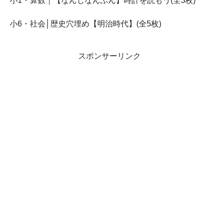
小1・算数｜【なんじなんぷん】時計を読もう(全3枚)
小6・社会│歴史穴埋め【明治時代】(全5枚)
スポンサーリンク