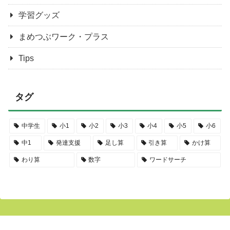
学習グッズ
まめつぶワーク・プラス
Tips
タグ
中学生
小1
小2
小3
小4
小5
小6
中1
発達支援
足し算
引き算
かけ算
わり算
数字
ワードサーチ