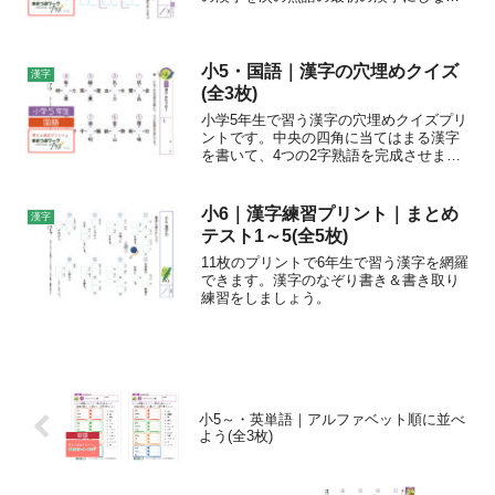
ら、しりとりをしましょう。漢字の書き
取り＆読み取り練習、語彙力アップなど
にご利用ください。
小5・国語｜漢字の穴埋めクイズ
漢字
(全3枚)
小学5年生で習う漢字の穴埋めクイズプリ
ントです。中央の四角に当てはまる漢字
を書いて、4つの2字熟語を完成させまし
ょう。
小6｜漢字練習プリント｜まとめ
漢字
テスト1～5(全5枚)
11枚のプリントで6年生で習う漢字を網羅
できます。漢字のなぞり書き＆書き取り
練習をしましょう。
小5～・英単語｜アルファベット順に並べ
よう(全3枚)