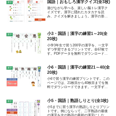
国語｜おもしろ漢字クイズ(全3枚)
漢字
遊びながら学べる、楽しい脳トレ漢字ク
イズです。漢字に隠れたカタカナを読
み、クイズを解きましょう。漢字の形や
これから習う漢字への興味をもち、漢字
を調べる習慣を身につけましょう。
小3・国語｜漢字の練習1～20(全
漢字
20枚)
小学3年生で習う200字の漢字を、一文字
ずつ学習できるプリントです。全67枚で
す。PDFデータを無料でダウンロードで
きます。
小6・国語｜漢字の練習21～40(全
漢字
20枚)
小6で習う漢字の練習プリントです。この
ページでは、21枚目から40枚目までを無
料でダウンロードできます。一文字ずつ
丁寧に学習しましょう。
小5・国語｜熟語しりとり(全3枚)
漢字
小5までに習う漢字の熟語しりとりプリン
トです。例にならって、二字熟語の最後
の漢字を次の熟語の最初の漢字にしなが