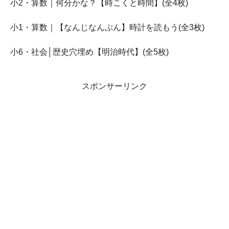
小2・算数｜何分かな？【時こくと時間】(全4枚)
小1・算数｜【なんじなんぷん】時計を読もう(全3枚)
小6・社会│歴史穴埋め【明治時代】(全5枚)
スポンサーリンク