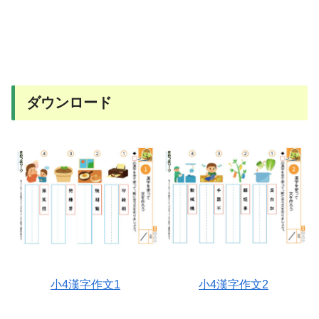
ダウンロード
小4漢字作文1
小4漢字作文2