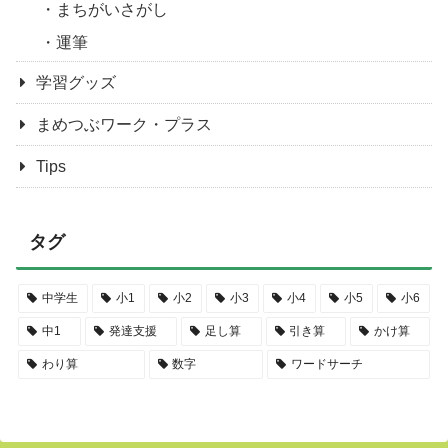
まちがいさがし
運筆
学習グッズ
まめつぶワーク・プラス
Tips
タグ
中学生
小1
小2
小3
小4
小5
小6
中1
発達支援
足し算
引き算
かけ算
わり算
数字
ワードサーチ