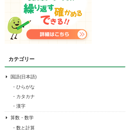
カテゴリー
国語(日本語)
ひらがな
カタカナ
漢字
算数・数学
数と計算